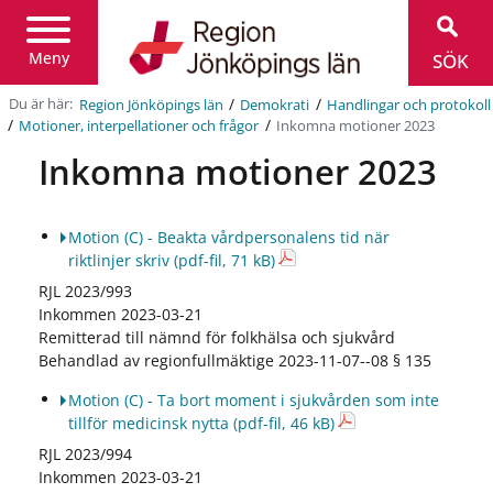
Region
Jönköpings
län
Meny
SÖK
/
/
Du är här:
Region Jönköpings län
Demokrati
Handlingar och protokoll
/
/
Inkomna motioner 2023
Motioner, inter­pellationer och frågor
Inkomna motioner 2023
Motion (C) - Beakta vårdpersonalens tid när
riktlinjer skriv
(pdf-fil, 71 kB)
RJL 2023/993
Inkommen 2023-03-21
Remitterad till nämnd för folkhälsa och sjukvård
Behandlad av regionfullmäktige 2023-11-07--08 § 135
Motion (C) - Ta bort moment i sjukvården som inte
tillför medicinsk nytta
(pdf-fil, 46 kB)
RJL 2023/994
Inkommen 2023-03-21