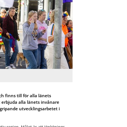
ö
ö
r
r
D
O
e
m
m
o
o
s
k
s
r
a
t
i
 finns till för alla länets
 erbjuda alla länets invånare
rgripande utvecklingsarbetet i
ktiv region. Målet är att Jönköpings