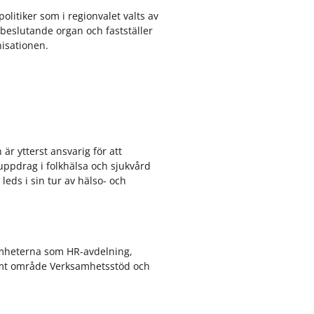
olitiker som i regionvalet valts av
t beslutande organ och fastställer
nisationen.
är ytterst ansvarig för att
ppdrag i folkhälsa och sjukvård
eds i sin tur av hälso- och
amheterna som HR-avdelning,
mt område Verksamhetsstöd och