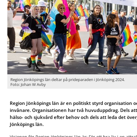
ö
ö
r
r
R
J
e
o
g
b
i
b
o
o
n
c
a
h
l
k
u
a
t
r
v
r
e
i
Region Jönköpings län deltar på prideparaden i Jönköping 2024.
Foto: Johan W Avby
c
ä
k
r
l
Region Jönköpings län är en politiskt styrd organisation och
i
n
invånare. Organisationen har två huvuduppdrag. Dels att
g
hälso- och sjukvård efter behov och dels att leda det öve
Jönköpings län.
Visionen för Region Jönköpings län är: För ett bra liv i en attra