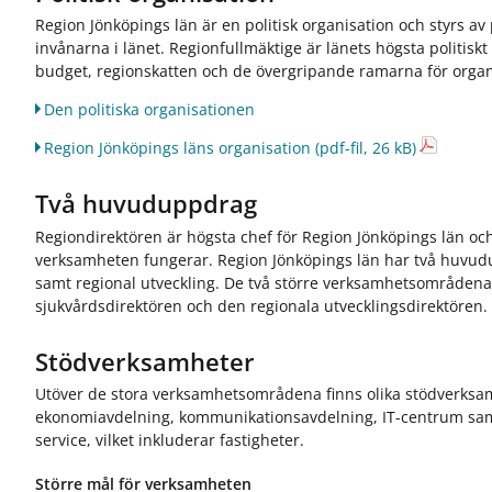
Region Jönköpings län är en politisk organisation och styrs av p
invånarna i länet. Regionfullmäktige är länets högsta politisk
budget, regionskatten och de övergripande ramarna för orga
Den politiska organisationen
Region Jönköpings läns organisation
(pdf-fil, 26 kB)
Två huvuduppdrag
Regiondirektören är högsta chef för Region Jönköpings län och 
verksamheten fungerar. Region Jönköpings län har två huvudu
samt regional utveckling. De två större verksamhetsområdena l
sjukvårdsdirektören och den regionala utvecklingsdirektören.
Stödverksamheter
Utöver de stora verksamhetsområdena finns olika stödverks
ekonomiavdelning, kommunikationsavdelning, IT-centrum sa
service, vilket inkluderar fastigheter.
Större mål för verksamheten