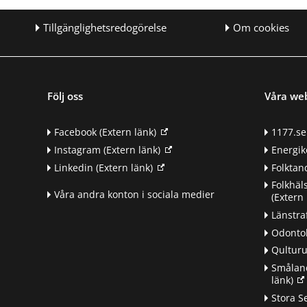
Tillgänglighetsredogörelse
Om cookies
Följ oss
Våra we
Facebook
(Extern länk)
1177.se
Instagram
(Extern länk)
Energik
Linkedin
(Extern länk)
Folkta
Folkhäl
Våra andra konton i sociala medier
(Extern 
Länstra
Odontol
Qultur
Småland
länk)
d
Stora S