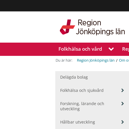
Region
Jönköpings
län
Folkhälsa och vård
Re
V
i
s
/
Du är här:
Region Jönköpings län
Om o
a
u
n
Delägda bolag
d
e
V
Folkhälsa och sjukvård
r
i
m
s
V
Forskning, lärande och
e
a
i
utveckling
n
u
s
n
y
a
V
Hållbar utveckling
d
f
u
i
e