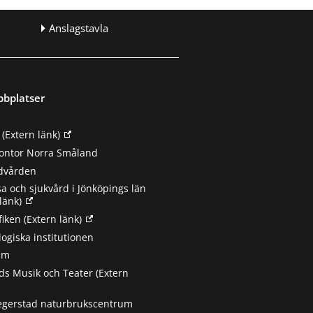
Anslagstavla
bbplatser
(Extern länk)
ontor Norra Småland
ndvården
sa och sjukvård i Jönköpings län
länk)
fiken
(Extern länk)
ogiska institutionen
um
s Musik och Teater
(Extern
egerstad naturbrukscentrum