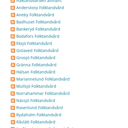
Folktandvården allmänt
Anderstorp Folktandvård
Aneby Folktandvård
Badhuset Folktandvård
Bankeryd Folktandvård
Bodafors Folktandvård
Eksjö Folktandvård
Gislaved Folktandvård
Gnosjö Folktandvård
Gränna Folktandvård
Hälsan Folktandvård
Mariannelund Folktandvård
Mullsjö Folktandvård
Norrahammar Folktandvård
Nässjö Folktandvård
Rosenlund Folktandvård
Rydaholm Folktandvård
Råslätt Folktandvård