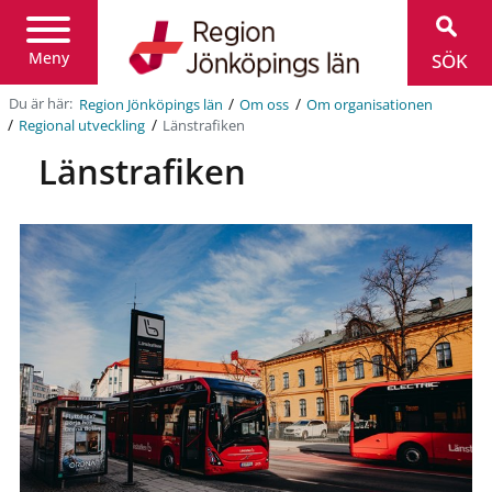
Region
Jönköpings
län
Meny
SÖK
/
/
Du är här:
Region Jönköpings län
Om oss
Om organisationen
/
/
Länstrafiken
Regional utveckling
Länstrafiken