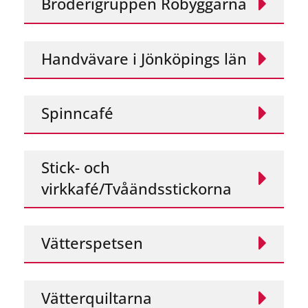
Broderigruppen Robyggarna
Handvävare i Jönköpings län
Spinncafé
Stick- och
virkkafé/Tvåändsstickorna
Vätterspetsen
Vätterquiltarna