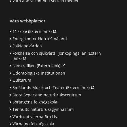
Våra andra konton i sociala medier
Våra webbplatser
1177.se
(Extern länk)
Energikontor Norra Småland
Folktandvården
Folkhälsa och sjukvård i Jönköpings län
(Extern
länk)
Länstrafiken
(Extern länk)
Odontologiska institutionen
Qulturum
Smålands Musik och Teater
(Extern länk)
Stora Segerstad naturbrukscentrum
Sörängens folkhögskola
Tenhults naturbruksgymnasium
Vårdcentralerna Bra Liv
Värnamo folkhögskola