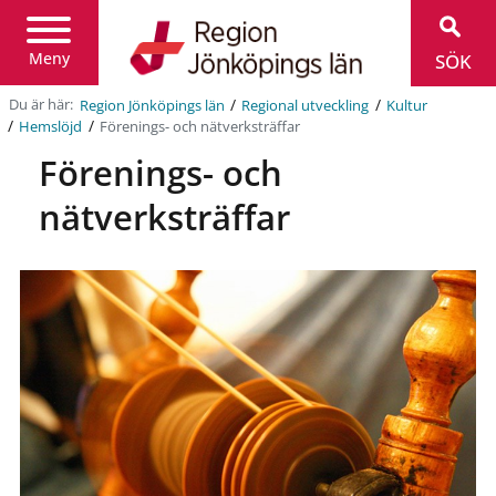
Region
Jönköpings
län
Meny
SÖK
/
/
Du är här:
Region Jönköpings län
Regional utveckling
Kultur
/
/
Förenings- och nätverksträffar
Hemslöjd
Förenings- och
nätverksträffar