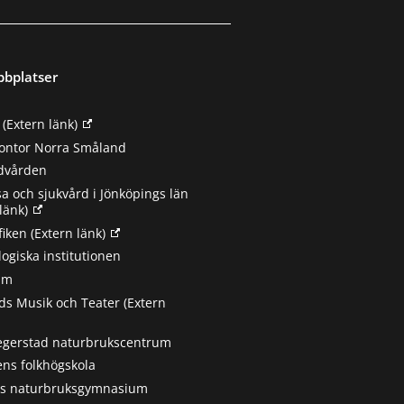
bbplatser
(Extern länk)
ontor Norra Småland
ndvården
sa och sjukvård i Jönköpings län
länk)
fiken
(Extern länk)
ogiska institutionen
um
s Musik och Teater
(Extern
egerstad naturbrukscentrum
ns folkhögskola
ts naturbruksgymnasium