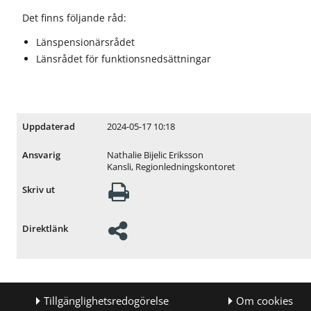
ö
ö
r
r
Det finns följande råd:
R
J
e
o
Länspensionärsrådet
g
b
Länsrådet för funktionsnedsättningar
i
b
o
o
n
c
a
h
l
k
2024-05-17 10:18
Uppdaterad
u
a
t
r
Nathalie Bijelic Eriksson
Ansvarig
v
r
Kansli, Regionledningskontoret
e
i
Skriv ut
c
ä
k
r
l
Direktlänk
i
n
g
Tillgänglighetsredogörelse
Om cookies