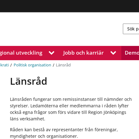
gional utveckling
Jobb och karriär
Demo
V
V
i
i
s
s
/
/
Länsråd
krati
Politisk organisation
a
a
u
u
Länsråd
n
n
d
d
e
e
Länsråden fungerar som remissinstanser till nämnder och
r
r
styrelser. Ledamöterna eller medlemmarna i råden lyfter
m
m
också egna frågor som förs vidare till Region Jönköpings
e
e
läns verksamhet.
n
n
y
y
Råden kan bestå av representanter från föreningar,
f
f
myndigheter och organisationer.