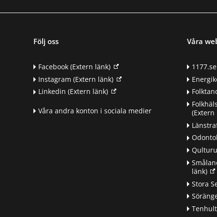
Följ oss
Våra we
Facebook
(Extern länk)
1177.se
Instagram
(Extern länk)
Energik
Linkedin
(Extern länk)
Folkta
Folkhäl
Våra andra konton i sociala medier
(Extern 
Länstra
Odontol
Qultur
Småland
länk)
d
Stora S
Söränge
Tenhul