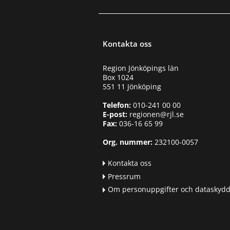
g
n
i
f
o
u
n
l
r
Kontakta oss
l
e
m
v
ä
Region Jönköpings län
i
k
Box 1024
s
t
551 11 Jönköping
i
i
o
g
Telefon:
010-241 00 00
n
e
E-post:
regionen@rjl.se
Fax:
036-16 65 99
Org. nummer:
232100-0057
Kontakta oss
Pressrum
Om personuppgifter och dataskyd