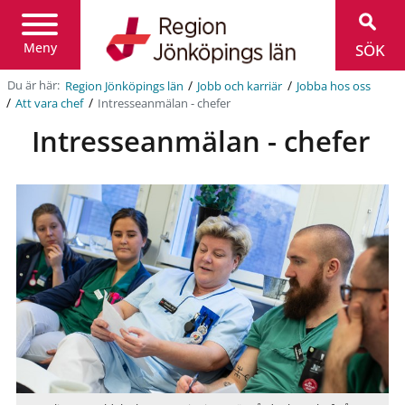
Region
Jönköpings
län
Meny
SÖK
/
/
Du är här:
Region Jönköpings län
Jobb och karriär
Jobba hos oss
/
/
Intresseanmälan - chefer
Att vara chef
Intresseanmälan - chefer