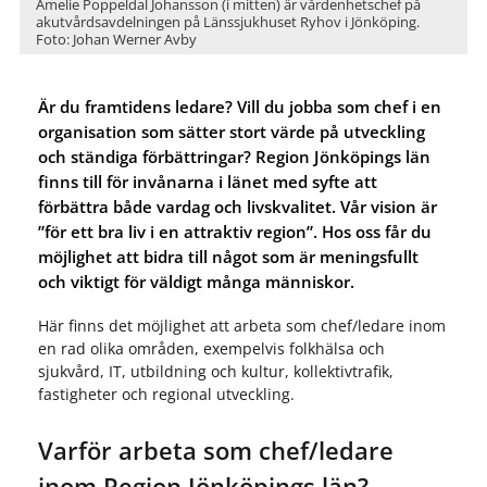
Amelie Poppeldal Johansson (i mitten) är vårdenhetschef på
akutvårdsavdelningen på Länssjukhuset Ryhov i Jönköping.
Foto: Johan Werner Avby
Är du framtidens ledare? Vill du jobba som chef i en
organisation som sätter stort värde på utveckling
och ständiga förbättringar? Region Jönköpings län
finns till för invånarna i länet med syfte att
förbättra både vardag och livskvalitet. Vår vision är
”för ett bra liv i en attraktiv region”. Hos oss får du
möjlighet att bidra till något som är meningsfullt
och viktigt för väldigt många människor.
Här finns det möjlighet att arbeta som chef/ledare inom
en rad olika områden, exempelvis folkhälsa och
sjukvård, IT, utbildning och kultur, kollektivtrafik,
fastigheter och regional utveckling.
Varför arbeta som chef/ledare
inom Region Jönköpings län?