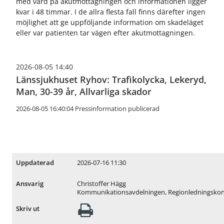
ö
ö
med vård på akutmottagningen och informationen ligger
r
r
kvar i 48 timmar. I de allra flesta fall finns därefter ingen
R
J
möjlighet att ge uppföljande information om skadeläget
e
o
eller var patienten tar vägen efter akutmottagningen.
g
b
i
b
o
o
2026-08-05 14:40
n
c
Länssjukhuset Ryhov: Trafikolycka, Lekeryd,
a
h
l
k
Man, 30-39 år, Allvarliga skador
u
a
2026-08-05 16:40:04 Pressinformation publicerad
t
r
v
r
e
i
c
ä
k
r
l
2026-07-16 11:30
Uppdaterad
i
n
Christoffer Hägg
Ansvarig
g
Kommunikationsavdelningen, Regionledningskon
Skriv ut