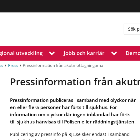
gional utveckling
Jobb och karriär
Demo
V
V
i
i
s
s
/
/
Pressinformation från akutmottagningarna
ss
Press
a
a
u
u
Pressinformation från aku
n
n
d
d
e
e
Pressinformation publiceras i samband med olyckor när
r
r
en eller flera personer har förts till sjukhus. För
m
m
information om olyckor där ingen inblandad har förts
e
e
n
n
till sjukhus hänvisas till Polisen eller räddningstjänsten.
y
y
f
f
Publicering av pressinfo på RJL.se sker endast i samband