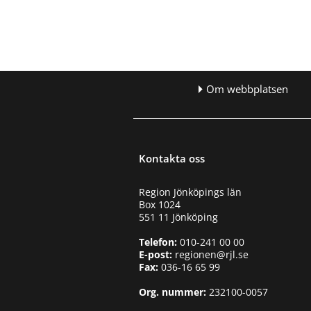
R
e
g
i
o
n
Om webbplatsen
J
ö
n
k
ö
p
Kontakta oss
i
n
Region Jönköpings län
g
Box 1024
s
551 11 Jönköping
l
ä
Telefon:
010-241 00 00
n
E-post:
regionen@rjl.se
A
Fax:
036-16 65 99
l
m
Org. nummer:
232100-0057
e