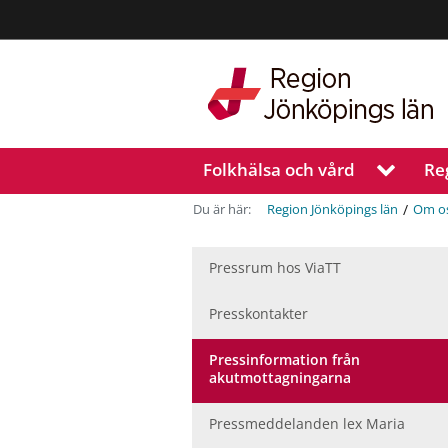
Region
Jönköpings
län
Folkhälsa och vård
Re
V
i
s
/
Du är här:
Region Jönköpings län
Om o
a
u
n
Pressrum hos ViaTT
d
e
Presskontakter
r
m
Pressinformation från
e
akutmottagningarna
n
y
Pressmeddelanden lex Maria
f