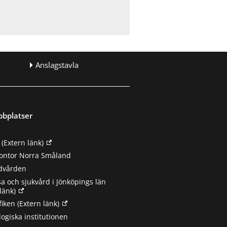
Anslagstavla
bbplatser
(Extern länk)
ontor Norra Småland
ndvården
sa och sjukvård i Jönköpings län
länk)
fiken
(Extern länk)
ogiska institutionen