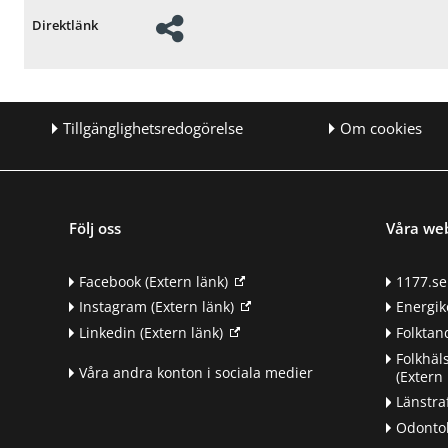
Direktlänk
Tillgänglighetsredogörelse
Om cookies
Följ oss
Våra we
Facebook
(Extern länk)
1177.se
Instagram
(Extern länk)
Energik
Linkedin
(Extern länk)
Folkta
Folkhäl
Våra andra konton i sociala medier
(Extern 
Länstra
Odontol