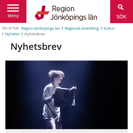
Region
Jönköpings
län
Meny
SÖK
/
/
Du är här:
Region Jönköpings län
Regional utveckling
Kultur
/
/
Nyhetsbrev
Nyheter
Nyhetsbrev