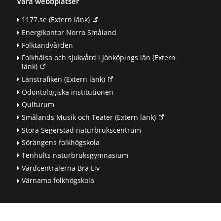
Våra webbplatser
1177.se
(Extern länk)
Energikontor Norra Småland
Folktandvården
Folkhälsa och sjukvård i Jönköpings län
(Extern
länk)
Länstrafiken
(Extern länk)
Odontologiska institutionen
Qulturum
Smålands Musik och Teater
(Extern länk)
Stora Segerstad naturbrukscentrum
Sörängens folkhögskola
Tenhults naturbruksgymnasium
Vårdcentralerna Bra Liv
Värnamo folkhögskola