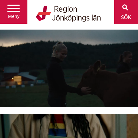
Region
Jönköpings
län
Meny
SÖK