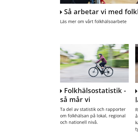
ö
r
Så arbetar vi med folk
F
o
Läs mer om vårt folkhälsoarbete
l
k
h
ä
l
s
a
o
c
h
v
Folkhälsostatistik -
å
så mår vi
r
d
Ta del av statistik och rapporter
R
om folkhälsan på lokal, regional
å
och nationell nivå.
k
t