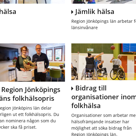
ö
ö
r
r
hälsa
Jämlik hälsa
R
J
e
o
Region Jönköpings län arbetar fö
g
b
länsinvånare
i
b
o
o
n
c
a
h
l
k
u
a
t
r
v
r
e
i
c
ä
Bidrag till
Region Jönköpings
k
r
organisationer ino
läns folkhälsopris
l
i
folkhälsa
egion Jönköpins län delar
n
rligen ut ett folkhälsopris. Du
g
Organisationer som arbetar m
an nominera någon som du
hälsofrämjande insatser har
ycker ska få priset.
möjlighet att söka bidrag från
Region Jönköpings län.