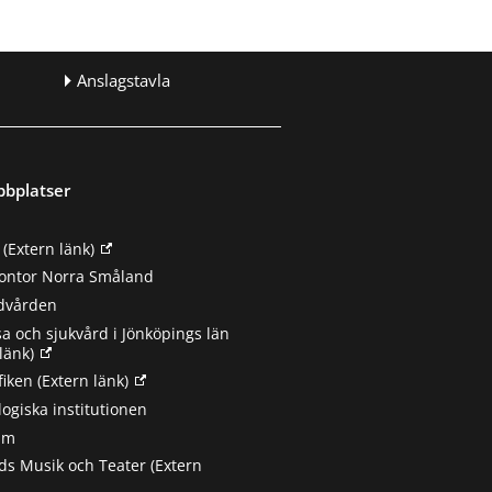
Anslagstavla
bbplatser
(Extern länk)
ontor Norra Småland
ndvården
sa och sjukvård i Jönköpings län
länk)
fiken
(Extern länk)
ogiska institutionen
um
s Musik och Teater
(Extern