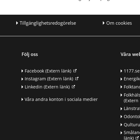
Tillgänglighetsredogörelse
Om cookies
Följ oss
Våra we
Facebook
(Extern länk)
1177.se
Instagram
(Extern länk)
Energik
Linkedin
(Extern länk)
Folkta
Folkhäl
Våra andra konton i sociala medier
(Extern 
Länstra
Odontol
Qultur
Småland
länk)