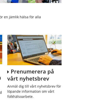
ö
ö
r
r
D
O
e
m
r en jämlik hälsa för alla
m
o
o
s
k
s
r
a
t
i
Prenumerera på
m
vårt nyhetsbrev
Anmäl dig till vårt nyhetsbrev för
löpande information om vårt
ed
folkhälsoarbete.