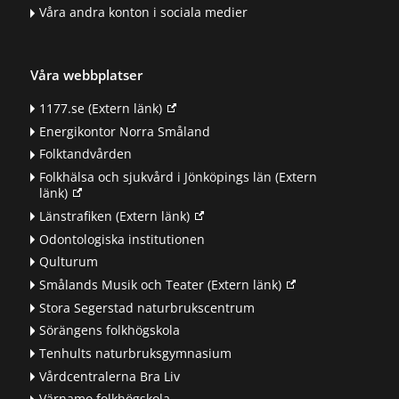
Våra andra konton i sociala medier
Våra webbplatser
1177.se
(Extern länk)
Energikontor Norra Småland
Folktandvården
Folkhälsa och sjukvård i Jönköpings län
(Extern
länk)
Länstrafiken
(Extern länk)
Odontologiska institutionen
Qulturum
Smålands Musik och Teater
(Extern länk)
Stora Segerstad naturbrukscentrum
Sörängens folkhögskola
Tenhults naturbruksgymnasium
Vårdcentralerna Bra Liv
Värnamo folkhögskola