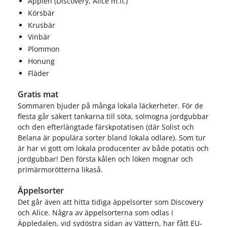
Äpplen (Discovery, Alice m.fl.)
Körsbär
Krusbär
Vinbär
Plommon
Honung
Fläder
Gratis mat
Sommaren bjuder på många lokala läckerheter. För de
flesta går säkert tankarna till söta, solmogna jordgubbar
och den efterlängtade färskpotatisen (där Solist och
Belana är populära sorter bland lokala odlare). Som tur
är har vi gott om lokala producenter av både potatis och
jordgubbar! Den första kålen och löken mognar och
primärmorötterna likaså.
Äppelsorter
Det går även att hitta tidiga äppelsorter som Discovery
och Alice. Några av äppelsorterna som odlas i
Äppledalen, vid sydöstra sidan av Vättern, har fått EU-