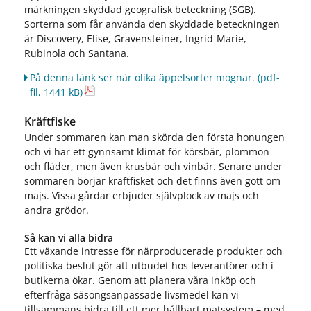
märkningen skyddad geografisk beteckning (SGB).
Sorterna som får använda den skyddade beteckningen
är Discovery, Elise, Gravensteiner, Ingrid-Marie,
Rubinola och Santana.
På denna länk ser när olika äppelsorter mognar.
(pdf-
fil, 1441 kB)
Kräftfiske
Under sommaren kan man skörda den första honungen
och vi har ett gynnsamt klimat för körsbär, plommon
och fläder, men även krusbär och vinbär. Senare under
sommaren börjar kräftfisket och det finns även gott om
majs. Vissa gårdar erbjuder självplock av majs och
andra grödor.
Så kan vi alla bidra
Ett växande intresse för närproducerade produkter och
politiska beslut gör att utbudet hos leverantörer och i
butikerna ökar. Genom att planera våra inköp och
efterfråga säsongsanpassade livsmedel kan vi
tillsammans bidra till ett mer hållbart matsystem – med