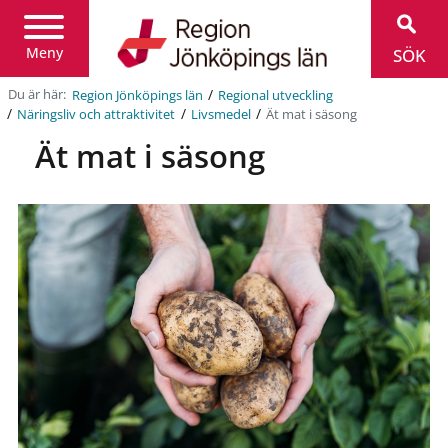
Region
Jönköpings
län
Meny
SÖK
/
Du är här:
Region Jönköpings län
Regional utveckling
/
/
/
Ät mat i säsong
Näringsliv och attraktivitet
Livsmedel
Ät mat i säsong