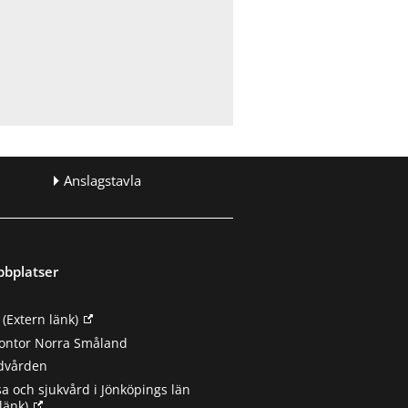
Anslagstavla
bbplatser
(Extern länk)
ontor Norra Småland
ndvården
sa och sjukvård i Jönköpings län
länk)