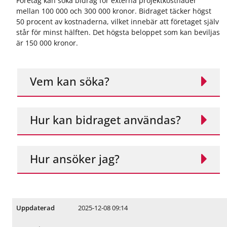
ö
ö
Företag kan söka bidrag för externa projektkostnader
r
r
mellan 100 000 och 300 000 kronor. Bidraget täcker högst
R
J
50 procent av kostnaderna, vilket innebär att företaget själv
e
o
står för minst hälften. Det högsta beloppet som kan beviljas
g
b
är 150 000 kronor.
i
b
o
o
n
c
Vem kan söka?
a
h
l
k
u
a
t
r
Hur kan bidraget användas?
v
r
e
i
c
ä
k
r
Hur ansöker jag?
l
i
n
g
2025-12-08 09:14
Uppdaterad