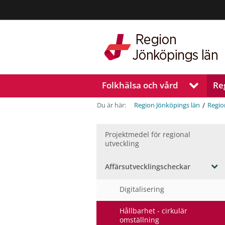
Region
Jönköpings
län
Folkhälsa och vård
Re
V
i
s
/
Du är här:
Region Jönköpings län
Regio
a
u
n
Projektmedel för regional
utveckling
d
e
r
Affärsutvecklingscheckar
m
V
e
i
Digitalisering
s
n
a
y
Hållbarhet - cirkulär
u
f
omställning
n