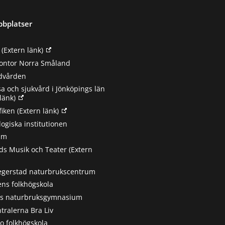
bbplatser
(Extern länk)
ontor Norra Småland
ndvården
sa och sjukvård i Jönköpings län
länk)
fiken
(Extern länk)
ogiska institutionen
um
s Musik och Teater
(Extern
egerstad naturbrukscentrum
ns folkhögskola
ts naturbruksgymnasium
tralerna Bra Liv
 folkhögskola