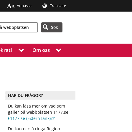
Anpassa
Translate
Sök
krati
Om oss
V
V
i
i
s
s
a
a
u
u
n
n
d
d
e
e
HAR DU FRÅGOR?
r
r
m
m
Du kan läsa mer om vad som
e
e
gäller på webbplatsen 1177.se:
n
n
1177.se
(Extern länk)
y
y
f
f
Du kan också ringa Region