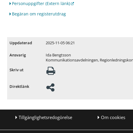
ö
ö
Personuppgifter
(Extern länk)
r
r
R
J
Begäran om registerutdrag
e
o
g
b
i
b
o
o
n
c
2025-11-05 06:21
Uppdaterad
a
h
l
k
Ida Bengtsson
Ansvarig
u
a
Kommunikationsavdelningen, Regionledningskon
t
r
Skriv ut
v
r
e
i
c
ä
Direktlänk
k
r
l
i
n
g
Tillgänglighetsredogörelse
Om cookies