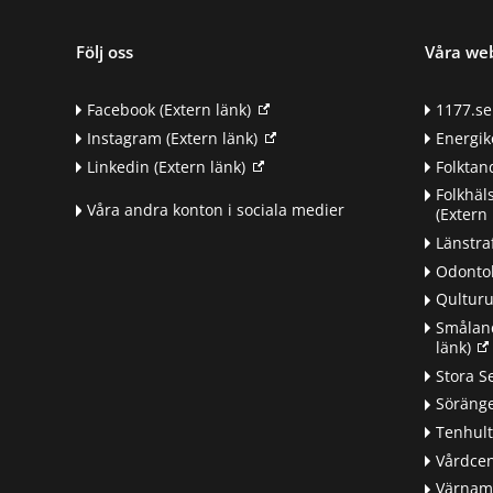
Följ oss
Våra we
Facebook
(Extern länk)
1177.se
Instagram
(Extern länk)
Energik
Linkedin
(Extern länk)
Folkta
Folkhäl
Våra andra konton i sociala medier
(Extern 
Länstra
Odontol
Qultur
Småland
länk)
d
Stora S
Söränge
Tenhul
Vårdcen
Värnamo