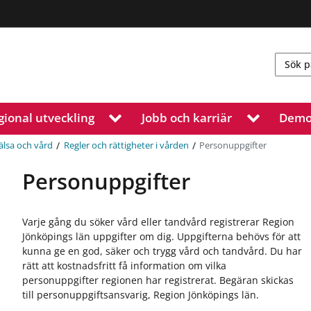
gional utveckling
Jobb och karriär
Demo
V
V
i
i
s
s
/
/
Personuppgifter
älsa och vård
Regler och rättigheter i vården
a
a
u
u
Personuppgifter
n
n
d
d
e
e
Varje gång du söker vård eller tandvård registrerar Region
r
r
Jönköpings län uppgifter om dig. Uppgifterna behövs för att
m
m
kunna ge en god, säker och trygg vård och tandvård. Du har
e
e
rätt att kostnadsfritt få information om vilka
n
n
personuppgifter regionen har registrerat. Begäran skickas
y
y
till personuppgiftsansvarig, Region Jönköpings län.
f
f