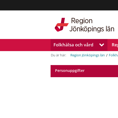
Region
Jönköpings
län
Folkhälsa och vård
Re
V
i
s
/
Du är här:
Region Jönköpings län
Folkh
a
u
n
Personuppgifter
d
e
r
m
e
n
y
f