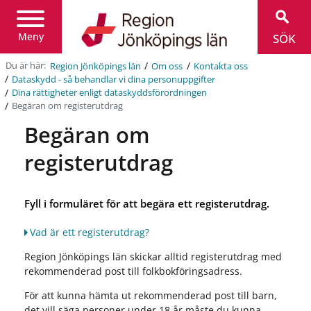
Region
Jönköpings
län
Meny
SÖK
/
/
Du är här:
Region Jönköpings län
Om oss
Kontakta oss
/
Dataskydd - så behandlar vi dina personuppgifter
/
Dina rättigheter enligt dataskyddsförordningen
/
Begäran om registerutdrag
Begäran om
registerutdrag
Fyll i formuläret för att begära ett registerutdrag.
Vad är ett registerutdrag?
Region Jönköpings län skickar alltid registerutdrag med
rekommenderad post till folkbokföringsadress.
För att kunna hämta ut rekommenderad post till barn,
det vill säga personer under 18 år måste du kunna