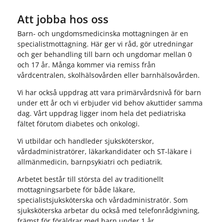
Att jobba hos oss
Barn- och ungdomsmedicinska mottagningen är en
specialistmottagning. Här ger vi råd, gör utredningar
och ger behandling till barn och ungdomar mellan 0
och 17 år. Många kommer via remiss från
vårdcentralen, skolhälsovården eller barnhälsovården.
Vi har också uppdrag att vara primärvårdsnivå för barn
under ett år och vi erbjuder vid behov akuttider samma
dag. Vårt uppdrag ligger inom hela det pediatriska
fältet förutom diabetes och onkologi.
Vi utbildar och handleder sjuksköterskor,
vårdadministratörer, läkarkandidater och ST-läkare i
allmänmedicin, barnpsykiatri och pediatrik.
Arbetet består till största del av traditionellt
mottagningsarbete för både läkare,
specialistsjuksköterska och vårdadministratör. Som
sjuksköterska arbetar du också med telefonrådgivning,
främst för föräldrar med barn under 1 år.