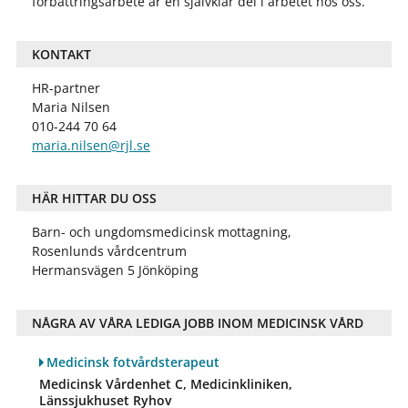
förbättringsarbete är en självklar del i arbetet hos oss.
KONTAKT
HR-partner
Maria Nilsen
010-244 70 64
maria.nilsen@rjl.se
HÄR HITTAR DU OSS
Barn- och ungdomsmedicinsk mottagning,
Rosenlunds vårdcentrum
Hermansvägen 5 Jönköping
NÅGRA AV VÅRA LEDIGA JOBB INOM MEDICINSK VÅRD
Medicinsk fotvårdsterapeut
Medicinsk Vårdenhet C, Medicinkliniken,
Länssjukhuset Ryhov