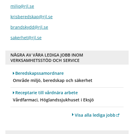
miljo@rjl.se
krisberedskap@rjl.se
brandskydd@rjl.se
sakerhet@rjl.se
NÅGRA AV VÅRA LEDIGA JOBB INOM
VERKSAMHETSSTÖD OCH SERVICE
Beredskapssamordnare
Område miljö, beredskap och säkerhet
Receptarie till vårdnära arbete
Vårdfarmaci, Höglandssjukhuset i Eksjö
Visa alla lediga jobb