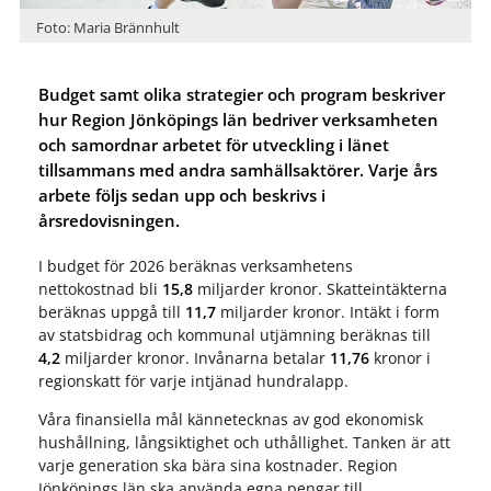
Foto: Maria Brännhult
Budget samt olika strategier och program beskriver
hur Region Jönköpings län bedriver verksamheten
och samordnar arbetet för utveckling i länet
tillsammans med andra samhällsaktörer. Varje års
arbete följs sedan upp och beskrivs i
årsredovisningen.
I budget för 2026 beräknas verksamhetens
nettokostnad bli
15,8
miljarder kronor. Skatteintäkterna
beräknas uppgå till
11,7
miljarder kronor. Intäkt i form
av statsbidrag och kommunal utjämning beräknas till
4,2
miljarder kronor. Invånarna betalar
11,76
kronor i
regionskatt för varje intjänad hundralapp.
Våra finansiella mål kännetecknas av god ekonomisk
hushållning, långsiktighet och uthållighet. Tanken är att
varje generation ska bära sina kostnader. Region
Jönköpings län ska använda egna pengar till