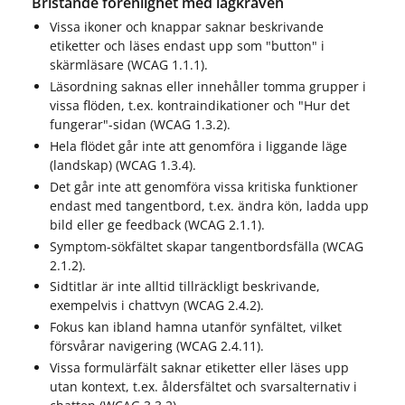
Bristande förenlighet med lagkraven
Vissa ikoner och knappar saknar beskrivande
etiketter och läses endast upp som "button" i
skärmläsare (WCAG 1.1.1).
Läsordning saknas eller innehåller tomma grupper i
vissa flöden, t.ex. kontraindikationer och "Hur det
fungerar"-sidan (WCAG 1.3.2).
Hela flödet går inte att genomföra i liggande läge
(landskap) (WCAG 1.3.4).
Det går inte att genomföra vissa kritiska funktioner
endast med tangentbord, t.ex. ändra kön, ladda upp
bild eller ge feedback (WCAG 2.1.1).
Symptom-sökfältet skapar tangentbordsfälla (WCAG
2.1.2).
Sidtitlar är inte alltid tillräckligt beskrivande,
exempelvis i chattvyn (WCAG 2.4.2).
Fokus kan ibland hamna utanför synfältet, vilket
försvårar navigering (WCAG 2.4.11).
Vissa formulärfält saknar etiketter eller läses upp
utan kontext, t.ex. åldersfältet och svarsalternativ i