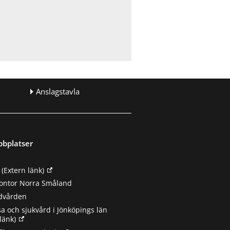
Anslagstavla
bbplatser
(Extern länk)
ontor Norra Småland
ndvården
sa och sjukvård i Jönköpings län
länk)