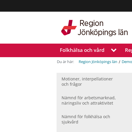
Region
Jönköpings
län
Folkhälsa och vård
Re
V
i
s
/
Du är här:
Region Jönköpings län
Demo
a
u
n
Motioner, inter­pellationer
och frågor
d
e
r
Nämnd för arbetsmarknad,
m
näringsliv och attraktivitet
e
n
Nämnd för folkhälsa och
y
sjukvård
f