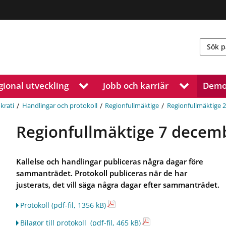
gional utveckling
Jobb och karriär
Demo
V
V
i
i
s
s
/
/
/
krati
Handlingar och protokoll
Regionfullmäktige
Regionfullmäktige 
a
a
u
u
Regionfullmäktige 7 decem
n
n
d
d
e
e
Kallelse och handlingar publiceras några dagar före
r
r
sammanträdet. Protokoll publiceras när de har
m
m
justerats, det vill säga några dagar efter sammanträdet.
e
e
n
n
Protokoll
(pdf-fil, 1356 kB)
y
y
f
f
Bilagor till protokoll
(pdf-fil, 465 kB)