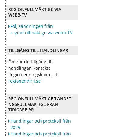
ö
ö
r
r
REGIONFULLMÄKTIGE VIA
D
O
WEBB-TV
e
m
m
o
Följ sändningen från
o
s
regionfullmäktige via webb-TV
k
s
r
a
TILLGÅNG TILL HANDLINGAR
t
i
Önskar du tillgång till
handlingar, kontakta
Regionledningskontoret
regionen@rjl.se
REGIONFULLMÄKTIGE/LANDSTI
NGSFULLMÄKTIGE FRÅN
TIDIGARE ÅR
Handlingar och protokoll från
2025
Handlingar och protokoll från