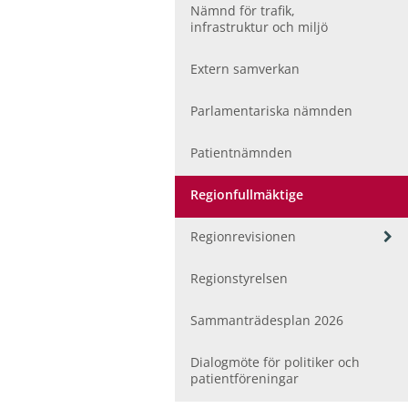
ö
Nämnd för trafik,
r
infrastruktur och miljö
F
o
Extern samverkan
l
k
h
Parlamentariska nämnden
ä
l
Patientnämnden
s
a
Regionfullmäktige
o
c
V
Regionrevisionen
h
i
v
s
å
Regionstyrelsen
a
r
u
d
Sammanträdesplan 2026
n
d
e
Dialogmöte för politiker och
r
patientföreningar
m