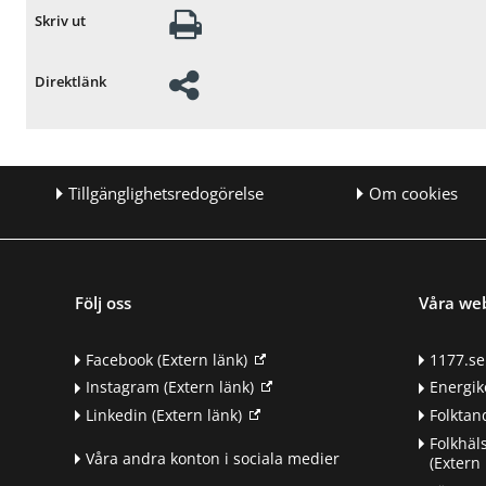
Skriv ut
Direktlänk
Tillgänglighetsredogörelse
Om cookies
Följ oss
Våra we
Facebook
(Extern länk)
1177.se
Instagram
(Extern länk)
Energik
Linkedin
(Extern länk)
Folkta
Folkhäl
Våra andra konton i sociala medier
(Extern 