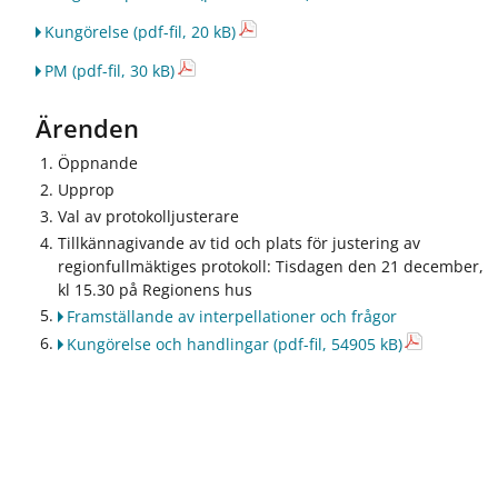
ö
ö
r
r
Kungörelse
(pdf-fil, 20 kB)
R
J
e
o
PM
(pdf-fil, 30 kB)
g
b
i
b
Ärenden
o
o
n
c
Öppnande
a
h
Upprop
l
k
Val av protokolljusterare
u
a
Tillkännagivande av tid och plats för justering av
t
r
regionfullmäktiges protokoll: Tisdagen den 21 december,
v
r
e
i
kl 15.30 på Regionens hus
c
ä
Framställande av interpellationer och frågor
k
r
Kungörelse och handlingar
(pdf-fil, 54905 kB)
l
i
n
g