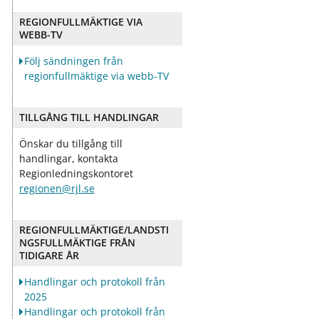
ö
ö
r
r
REGIONFULLMÄKTIGE VIA
D
O
WEBB-TV
e
m
m
o
Följ sändningen från
o
s
regionfullmäktige via webb-TV
k
s
r
a
TILLGÅNG TILL HANDLINGAR
t
i
Önskar du tillgång till
handlingar, kontakta
Regionledningskontoret
regionen@rjl.se
REGIONFULLMÄKTIGE/LANDSTI
NGSFULLMÄKTIGE FRÅN
TIDIGARE ÅR
Handlingar och protokoll från
2025
Handlingar och protokoll från