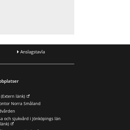
Anslagstavla
bbplatser
(Extern länk)
ontor Norra Småland
ndvården
sa och sjukvård i Jönköpings län
länk)