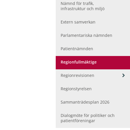
ö
Nämnd för trafik,
r
infrastruktur och miljö
F
o
Extern samverkan
l
k
h
Parlamentariska nämnden
ä
l
Patientnämnden
s
a
Regionfullmäktige
o
c
V
Regionrevisionen
h
i
v
s
å
Regionstyrelsen
a
r
u
d
Sammanträdesplan 2026
n
d
e
Dialogmöte för politiker och
r
patientföreningar
m