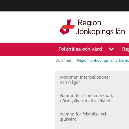
Region
Jönköpings
län
Folkhälsa och vård
Re
V
i
s
/
Du är här:
Region Jönköpings län
Demo
a
u
n
Motioner, inter­pellationer
och frågor
d
e
r
Nämnd för arbetsmarknad,
m
näringsliv och attraktivitet
e
n
Nämnd för folkhälsa och
y
sjukvård
f