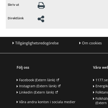
Skriv ut
Direktlänk
Tillgänglighetsredogörelse
Om cookies
Följ oss
Våra we
Facebook
(Extern länk)
1177.se
Instagram
(Extern länk)
Energik
Linkedin
(Extern länk)
Folkta
Folkhäl
Våra andra konton i sociala medier
(Extern 