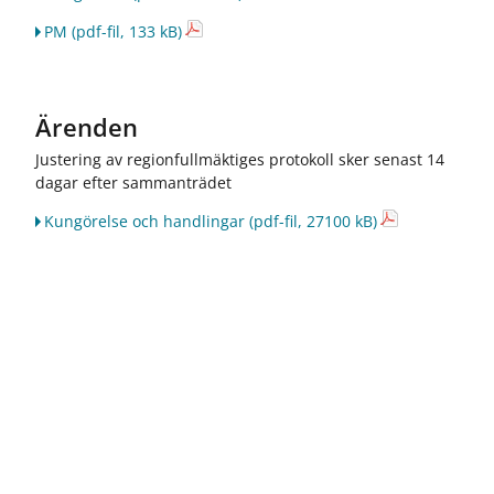
ö
ö
r
r
PM
(pdf-fil, 133 kB)
R
J
e
o
g
b
i
b
Ärenden
o
o
n
c
Justering av regionfullmäktiges protokoll sker senast 14
a
h
dagar efter sammanträdet
l
k
u
a
Kungörelse och handlingar
(pdf-fil, 27100 kB)
t
r
v
r
e
i
c
ä
k
r
l
i
n
g