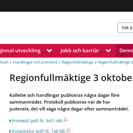
gional utveckling
Jobb och karriär
Demo
V
V
i
i
s
s
/
/
/
krati
Handlingar och protokoll
Regionfullmäktige
Regionfullmäktige 
a
a
u
u
Regionfullmäktige 3 oktobe
n
n
d
d
e
e
Kallelse och handlingar publiceras några dagar före
r
r
sammanträdet. Protokoll publiceras när de har
m
m
justerats, det vill säga några dagar efter sammanträdet.
e
e
n
n
Protokoll
(pdf-fil, 3451 kB)
y
y
f
f
Kungörelse
(pdf-fil, 148 kB)