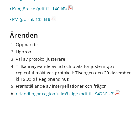
ö
ö
r
r
Kungörelse
(pdf-fil, 146 kB)
R
J
e
o
PM
(pdf-fil, 133 kB)
g
b
i
b
Ärenden
o
o
n
c
Öppnande
a
h
Upprop
l
k
Val av protokolljusterare
u
a
Tillkännagivande av tid och plats för justering av
t
r
regionfullmäktiges protokoll: Tisdagen den 20 december,
v
r
e
i
kl 15.30 på Regionens hus
c
ä
Framställande av interpellationer och frågor
k
r
Handlingar regionfullmäktige
(pdf-fil, 94966 kB)
l
i
n
g