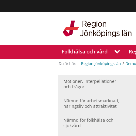
Region
Jönköpings
län
Folkhälsa och vård
Re
V
i
s
/
Du är här:
Region Jönköpings län
Demo
a
u
n
Motioner, inter­pellationer
och frågor
d
e
r
Nämnd för arbetsmarknad,
m
näringsliv och attraktivitet
e
n
Nämnd för folkhälsa och
y
sjukvård
f