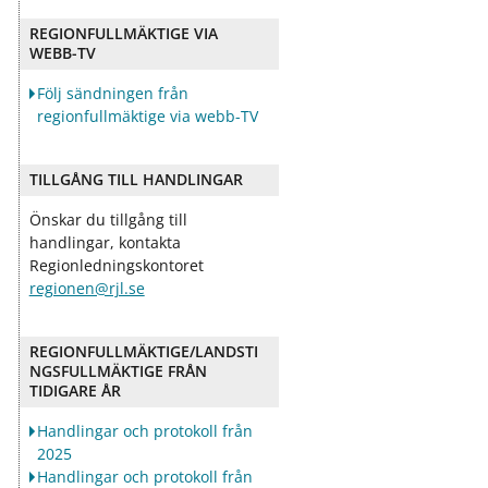
ö
ö
r
r
REGIONFULLMÄKTIGE VIA
D
O
WEBB-TV
e
m
m
o
Följ sändningen från
o
s
regionfullmäktige via webb-TV
k
s
r
a
TILLGÅNG TILL HANDLINGAR
t
i
Önskar du tillgång till
handlingar, kontakta
Regionledningskontoret
regionen@rjl.se
REGIONFULLMÄKTIGE/LANDSTI
NGSFULLMÄKTIGE FRÅN
TIDIGARE ÅR
Handlingar och protokoll från
2025
Handlingar och protokoll från