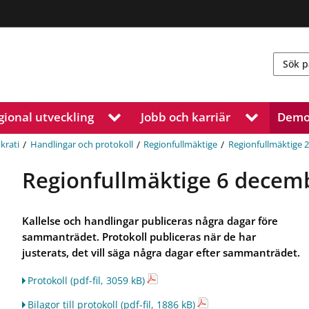
gional utveckling
Jobb och karriär
Demo
V
V
i
i
s
s
/
/
/
krati
Handlingar och protokoll
Regionfullmäktige
Regionfullmäktige 
a
a
u
u
Regionfullmäktige 6 decem
n
n
d
d
e
e
Kallelse och handlingar publiceras några dagar före
r
r
sammanträdet. Protokoll publiceras när de har
m
m
justerats, det vill säga några dagar efter sammanträdet.
e
e
n
n
Protokoll
(pdf-fil, 3059 kB)
y
y
f
f
Bilagor till protokoll
(pdf-fil, 1886 kB)