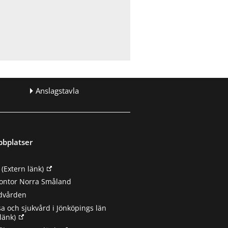
Anslagstavla
bbplatser
(Extern länk)
ontor Norra Småland
ndvården
sa och sjukvård i Jönköpings län
länk)