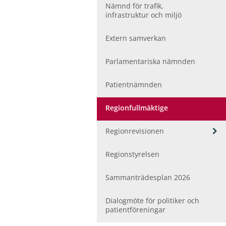
ö
Nämnd för trafik,
r
infrastruktur och miljö
F
o
Extern samverkan
l
k
h
Parlamentariska nämnden
ä
l
Patientnämnden
s
a
Regionfullmäktige
o
c
V
Regionrevisionen
h
i
v
s
å
Regionstyrelsen
a
r
u
d
Sammanträdesplan 2026
n
d
e
Dialogmöte för politiker och
r
patientföreningar
m