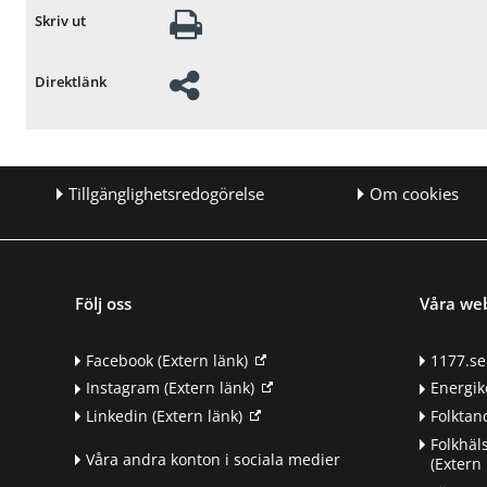
Skriv ut
Direktlänk
Tillgänglighetsredogörelse
Om cookies
Följ oss
Våra we
Facebook
(Extern länk)
1177.se
Instagram
(Extern länk)
Energik
Linkedin
(Extern länk)
Folkta
Folkhäl
Våra andra konton i sociala medier
(Extern 