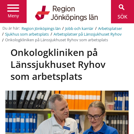
Region
Jönköpings
län
Meny
SÖK
/
/
Du är här:
Region Jönköpings län
Jobb och karriär
Arbetsplatser
/
/
Sjukhus som arbetsplats
Arbetsplatser på Länssjukhuset Ryhov
/
Onkologkliniken på Länssjukhuset Ryhov som arbetsplats
Onkologkliniken på
Länssjukhuset Ryhov
som arbetsplats