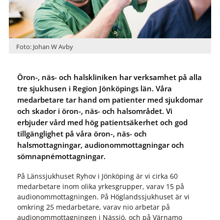
Foto: Johan W Avby
Öron-, näs- och halskliniken har verksamhet på alla
tre sjukhusen i Region Jönköpings län. Våra
medarbetare tar hand om patienter med sjukdomar
och skador i öron-, näs- och halsområdet. Vi
erbjuder vård med hög patientsäkerhet och god
tillgänglighet på våra öron-, näs- och
halsmottagningar, audionommottagningar och
sömnapnémottagningar.
På Länssjukhuset Ryhov i Jönköping är vi cirka 60
medarbetare inom olika yrkesgrupper, varav 15 på
audionommottagningen. På Höglandssjukhuset är vi
omkring 25 medarbetare, varav nio arbetar på
audionommottagningen i Nässjö, och på Värnamo