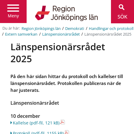
Region
Jönköpings
län
Meny
SÖK
/
/
Du är här:
Region Jönköpings län
Demokrati
Handlingar och protokoll
/
/
/
Länspensionärsrådet 2025
Extern samverkan
Länspensionärsrådet
Länspensionärsrådet
2025
På den här sidan hittar du protokoll och kallelser till
länspensionärsrådet. Protokollen publiceras när de
har justerats.
Länspensionärsrådet
10 december
Kallelse
(pdf-fil, 121 kB)
Protokoll
(pdf-fil, 1155 kB)