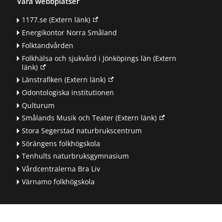
Våra webbplatser
1177.se
(Extern länk)
Energikontor Norra Småland
Folktandvården
Folkhälsa och sjukvård i Jönköpings län
(Extern
länk)
Länstrafiken
(Extern länk)
Odontologiska institutionen
Qulturum
Smålands Musik och Teater
(Extern länk)
Stora Segerstad naturbrukscentrum
Sörängens folkhögskola
Tenhults naturbruksgymnasium
Vårdcentralerna Bra Liv
Värnamo folkhögskola