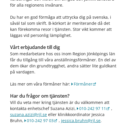
för alla regionens invånare.
Du har en god förmåga att uttrycka dig på svenska, i
såväl tal som skrift. B-körkort är meriterande då det
kan förekomma resor i tjänsten. Stor vikt kommer att
läggas vid personlig lämplighet.
Vårt erbjudande till dig
Som medarbetare hos oss inom Region Jönköpings län
får du tillgång till våra anställningsförmåner. En del av
dem ökar din grundtrygghet, andra sätter lite guldkant
på vardagen.
Läs mer om våra förmåner här:
Förmåner
Har du frågor om tjänsten?
Vill du veta mer kring tjänsten är du välkommen att
kontakta enhetschef Suzana Azizi,
010-242 97 11
,
suzana.azizi@rjl.se
eller klinikkoordinator Jessica
Bruhn,
010-242 97 03
,
jessica.bruhn@rjl.se
.