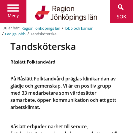
Region
Jönköpings
län
Meny
SÖK
/
Du är här:
Region Jönköpings län
Jobb och karriär
/
/
Tandsköterska
Lediga jobb
Tandsköterska
Råslätt Folktandvård
På Råslätt Folktandvård präglas klinikandan av
glädje och gemenskap. Vi är en positiv grupp
med 33 medarbetare som värdesätter
samarbete, öppen kommunikation och ett gott
arbetsklimat.
Råslätt erbjuder närhet till service,