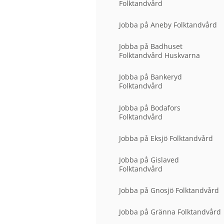
Folktandvård
r
f
a
B
ö
u
o
Jobba på Aneby Folktandvård
r
n
k
R
d
a
Jobba på Badhuset
å
e
t
Folktandvård Huskvarna
d
r
i
m
&
d
e
b
Jobba på Bankeryd
n
Folktandvård
e
y
h
f
a
Jobba på Bodafors
ö
n
Folktandvård
r
d
T
l
Jobba på Eksjö Folktandvård
i
i
t
n
Jobba på Gislaved
t
g
Folktandvård
a
i
n
Jobba på Gnosjö Folktandvård
p
å
Jobba på Gränna Folktandvård
v