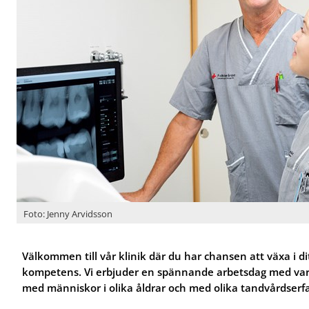
r
r
f
f
A
S
ö
ö
l
p
r
r
l
e
J
O
m
c
o
m
ä
i
b
o
n­
a
b
s
t
l
a
s
a
i
h
n
s
o
d
t­
s
v
t
o
å
a
s
r
n
s
d
d
v
Foto: Jenny Arvidsson
å
r
d
Välkommen till vår klinik där du har chansen att växa i d
kompetens. Vi erbjuder en spännande arbetsdag med va
med människor i olika åldrar och med olika tandvårdserf