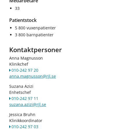
Medarbetare
33
Patientstock
5 800 vuxenpatienter
3 800 barnpatienter
Kontaktpersoner
Anna Magnusson
Klinikchef
010-242 97 20
anna.magnusson@rjl.se
Suzana Azizi
Enhetschef
010-242 97 11
suzana.azizi@rjl.se
Jessica Bruhn
Klinikkoordinator
010-242 97 03