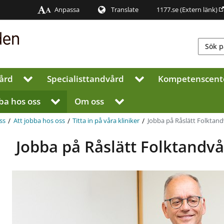
Anpassa
Translate
1177.se
(Extern länk)
ård
Specialist­tandvård
Kompetenscent
V
V
i
i
s
s
ba hos oss
Om oss
V
V
a
a
i
i
u
u
s
s
/
/
/
Jobba på Råslätt Folktan
ss
Att jobba hos oss
Titta in på våra kliniker
n
n
a
a
d
d
u
u
Jobba på Råslätt Folktandv
e
e
n
n
r
r
d
d
m
m
e
e
e
e
r
r
n
n
m
m
y
y
e
e
f
f
n
n
ö
ö
y
y