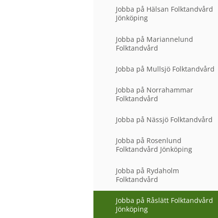
å
Jobba på Hälsan Folktandvård
r
Jönköping
a
k
Jobba på Mariannelund
l
Folktandvård
i
n
i
Jobba på Mullsjö Folktandvård
k
e
Jobba på Norrahammar
r
Folktandvård
Jobba på Nässjö Folktandvård
Jobba på Rosenlund
Folktandvård Jönköping
Jobba på Rydaholm
Folktandvård
Jobba på Råslätt Folktandvård
Jönköping