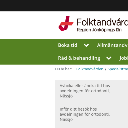
Region
Jönköpings
län
Boka tid
Allmän­tandv
V
i
s
Råd & behandling
Job
V
a
i
u
s
/
Du är här:
Folktandvården
Specialist­t
n
a
d
u
e
Avboka eller ändra tid hos
n
r
avdelningen för ortodonti,
d
Nässjö
m
e
e
r
n
m
Inför ditt besök hos
y
avdelningen för ortodonti,
e
f
Nässjö
n
ö
y