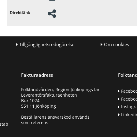
Direktlänk
Tillgänglighetsredogörelse
Om cookies
Fakturaadress
Folktand
Folktandvården, Region Jönköpings län
Facebo
Leverantörsfakturaenheten
Faceboo
Box 1024
551 11 Jönköping
Instag
Linkedi
Beställarens ansvarskod används
som referens
stab