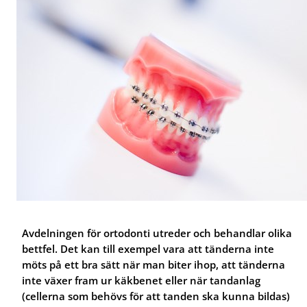
r
r
f
f
A
S
ö
ö
l
p
r
r
l
e
J
O
m
c
o
m
ä
i
b
o
n­
a
b
s
t
l
a
s
a
i
h
n
s
o
d
t­
s
v
t
o
å
a
s
r
n
s
d
d
v
å
Avdelningen för ortodonti utreder och behandlar olika
r
bettfel. Det kan till exempel vara att tänderna inte
d
möts på ett bra sätt när man biter ihop, att tänderna
inte växer fram ur käkbenet eller när tandanlag
(cellerna som behövs för att tanden ska kunna bildas)