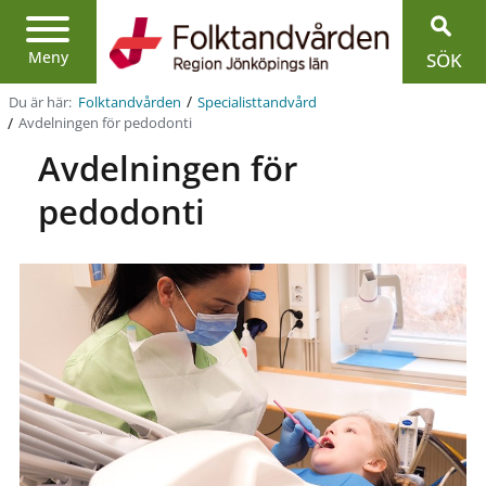
Region
Jönköpings
län
Meny
SÖK
/
Du är här:
Folktandvården
Specialist­tandvård
/
Avdelningen för pedodonti
Avdelningen för
pedodonti