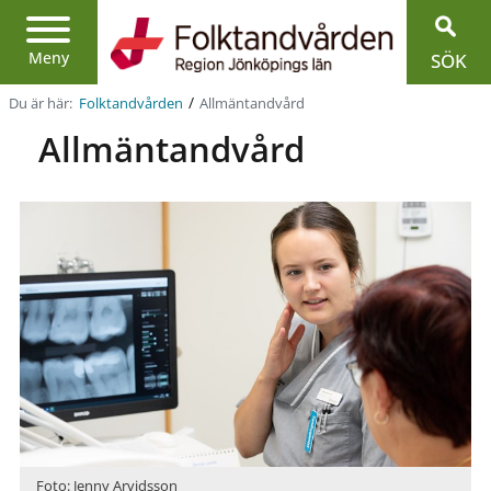
Region
Jönköpings
län
Meny
SÖK
/
Du är här:
Allmän­tandvård
Folktandvården
Allmän­tandvård
Foto: Jenny Arvidsson