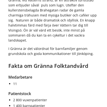
Gränna, vid Vätterns strand, är en attraktiv turiststad
som erbjuder såväl puls som lugn. Utefter den
kullerstensbelagda Brahegatan radar de gamla
charmiga trähusen med mysiga butiker och caféer upp
sig. Naturen är både dramatisk och idyllisk. En knapp
halvtimmas färd med färja över Vättern tar dig till
Visingsö. Ön är väl värd ett besök, inte minst på
sommaren då du kan ta en cykeltur i det vackra
landskapet.
I Gränna är det välordnat för barnfamiljer genom
grundskola och goda kommunikationer till Jönköping.
Fakta om Gränna Folktandvård
Medarbetare
11
Patientstock
2 800 vuxenpatienter
1 400 barnpatienter