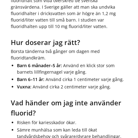
fluoridhalt som vida överskred de svenska
gränsvärdena. I Sverige gäller att man ska undvika
fluoridhalter i dricksvatten som är högre än 1,2 mg
fluorid/liter vatten till små barn. I studien var
fluoridhalten upp till 10 mg fluorid/liter vatten.
Hur doserar jag rätt?
Borsta tänderna två gånger om dagen med
fluoridtandkräm.
Barn 6 månader–5 år:
Använd en klick stor som
barnets lillfingernagel varje gång.
Barn 6–11 år:
Använd cirka 1 centimeter varje gång.
Vuxna:
Använd cirka 2 centimeter varje gång.
Vad händer om jag inte använder
fluorid?
Risken för kariesskador ökar.
Sämre munhälsa som kan leda till ökat
tandvårdsbehov och svårare/dyrare behandlingar.