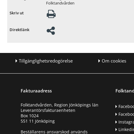
Folktandvården
Skriv ut
Direktlänk
Tillgänglighetsredogörelse
Om cookies
Fakturaadress
Folktand
Folktandvården, Region Jönköpings län
Facebo
Leverantörsfakturaenheten
Faceboo
Box 1024
551 11 Jönköping
Instag
Linkedi
Beställarens ansvarskod används