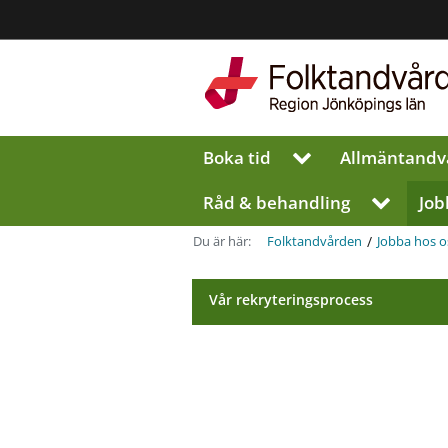
Region
Jönköpings
län
Boka tid
Allmän­tandv
V
i
s
Råd & behandling
Job
V
a
i
u
s
/
Du är här:
Folktandvården
Jobba hos o
n
a
d
u
e
Vår rekryteringsprocess
n
r
d
m
e
e
r
n
m
y
e
f
n
ö
y