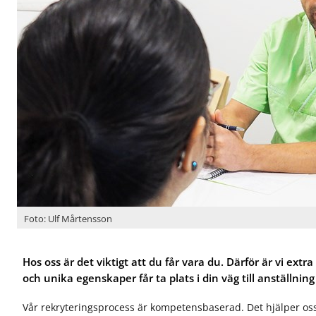
r
r
f
f
A
S
ö
ö
l
p
r
r
l
e
J
O
m
c
o
m
ä
i
b
o
n­
a
b
s
t
l
a
s
a
i
h
n
s
o
d
t­
s
v
t
o
å
a
s
r
n
s
d
d
v
Foto: Ulf Mårtensson
å
r
d
Hos oss är det viktigt att du får vara du. Därför är vi extr
och unika egenskaper får ta plats i din väg till anställning
Vår rekryteringsprocess är kompetensbaserad. Det hjälper oss 