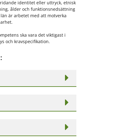
dande identitet eller uttryck, etnisk
ggning, ålder och funktionsnedsättning
gs län är arbetet med att motverka
larhet.
kompetens ska vara det viktigast i
lys och kravspecifikation.
: