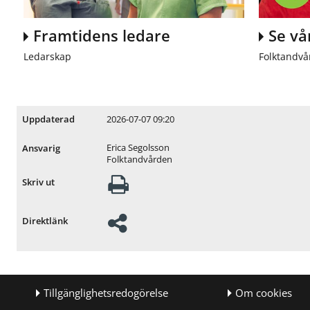
Framtidens ledare
Se vå
Ledarskap
Folktandv
2026-07-07 09:20
Uppdaterad
Erica Segolsson
Ansvarig
Folktandvården
Skriv ut
Direktlänk
Tillgänglighetsredogörelse
Om cookies