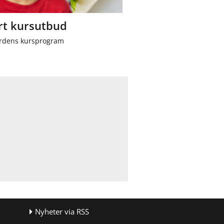
rt kursutbud
årdens kursprogram
Nyheter via RSS