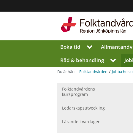
Region
Jönköpings
län
Boka tid
Allmän­tandv
V
i
s
Råd & behandling
Job
V
a
i
u
s
/
Du är här:
Folktandvården
Jobba hos o
n
a
d
u
e
Folktandvårdens
n
r
kursprogram
d
m
e
e
r
Ledarskapsutveckling
n
m
y
e
Lärande i vardagen
f
n
ö
y