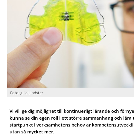
r
r
f
f
A
S
ö
ö
l
p
r
r
l
e
J
O
m
c
o
m
ä
i
b
o
n­
a
b
s
t
l
a
s
a
i
h
n
s
o
d
t­
s
v
t
o
å
a
s
r
n
s
d
d
v
Foto: Julia Lindster
å
r
d
Vi vill ge dig möjlighet till kontinuerligt lärande och förny
kunna se din egen roll i ett större sammanhang och lär
startpunkt i verksamhetens behov är kompetensutveckling
utan så mycket mer.