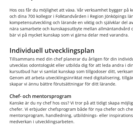
Hos oss får du möjlighet att växa. Vår verksamhet bygger på
och dina 700 kollegor i Folktandvården i Region Jönköpings län
kompetensutveckling och lärande en viktig och självklar del av 
nära samarbete och kunskapsutbyte mellan allmäntandvård o
bär vi på mycket kunskap som vi gärna delar med varandra.
Individuell utvecklingsplan
Tillsammans med din chef planerar du årligen för din individu
utvecklas odontologskt eller utbilda dig för att leda andra i d
kursutbud har vi samlat kunskap som tillgodoser ditt, verks
Genom att arbeta utvecklingsinriktat med digitalisering, tillgä
skapar vi ännu bättre förutsättningar för ditt lärande.
Chef- och mentorsprogram
Kanske är du ny chef hos oss? Vi tror på att tidigt skapa möjlig
chefer. Vi erbjuder chefsprogram både för nya chefer och ch
mentorsprogram, handledning, utbildnings- eller inspirations
medverkan i utvecklingsarbeten.