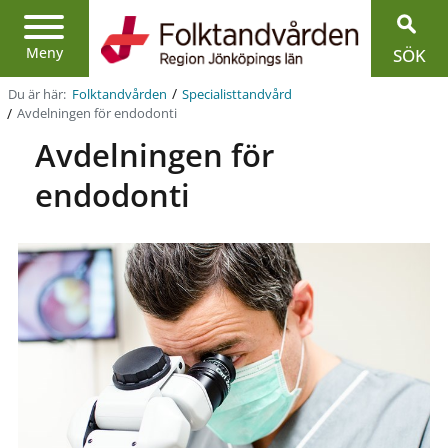
Region
Jönköpings
län
Meny
SÖK
/
Du är här:
Folktandvården
Specialist­tandvård
/
Avdelningen för endodonti
Avdelningen för
endodonti