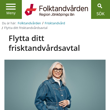
Region
Jönköpings
län
Meny
SÖK
/
Du är här:
Folktandvården
Frisktandvård
/
Flytta ditt frisktandvårds­avtal
Flytta ditt
frisktandvårds­avtal