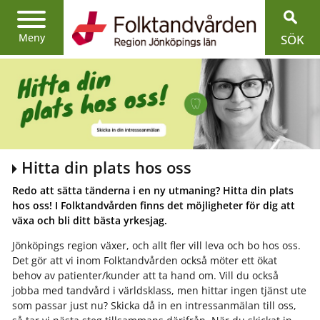
Hitta
din
plats
Meny
SÖK
hos
oss
Hitta din plats hos oss
Redo att sätta tänderna i en ny utmaning? Hitta din plats
hos oss! I Folktandvården finns det möjligheter för dig att
växa och bli ditt bästa yrkesjag.
Jönköpings region växer, och allt fler vill leva och bo hos oss.
Det gör att vi inom Folktandvården också möter ett ökat
behov av patienter/kunder att ta hand om. Vill du också
jobba med tandvård i världsklass, men hittar ingen tjänst ute
som passar just nu? Skicka då in en intressanmälan till oss,