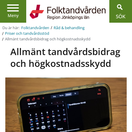
Region
Jönköpings
län
Meny
SÖK
/
Du är här:
Folktandvården
Råd & behandling
/
Priser och tandvårdsstöd
/
Allmänt tandvårdsbidrag och högkostnadsskydd
Allmänt tandvårdsbidrag
och högkostnadsskydd