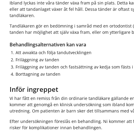
r
r
Ibland lyckas inte våra tänder växa fram på sin plats. Detta k
f
f
A
S
eller att tandanlaget växer åt fel håll. Dessa tänder är oftas
ö
ö
l
p
tandläkaren.
r
r
l
e
J
O
Tandläkaren gör en bedömning i samråd med en ortodontist (”
m
c
o
m
tanden har möjlighet att själv växa fram, eller om ytterligare
ä
i
b
o
n­
a
b
s
Behandlingsalternativen kan vara
t
l
a
s
a
i
h
Att avvakta och följa tandutvecklingen
n
s
o
Friläggning av tanden
d
t­
s
Friläggning av tanden och fastsättning av kedja som fästs i
v
t
o
Borttagning av tanden
å
a
s
r
n
s
d
d
Inför ingreppet
v
å
Vi har fått en remiss från din ordinarie tandläkare gällande en
r
kommer att genomgå en klinisk undersökning som ibland kom
d
utredning. Om patienten är barn sker det tillsammans med 
Efter undersökningen föreslås en behandling. Ni kommer att 
risker för komplikationer innan behandlingen.