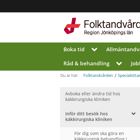
Region
Jönköpings
län
Boka tid
Allmän­tandv
V
i
s
Råd & behandling
Job
V
a
i
u
s
/
Du är här:
Folktandvården
Specialist­t
n
a
d
u
e
Avboka eller ändra tid hos
n
r
käkkirurgiska kliniken
d
m
e
e
r
Inför ditt besök hos
n
m
V
käkkirurgiska kliniken
y
i
e
f
s
n
För dig som ska göra en
ö
a
y
käkkirurgisk behandling i