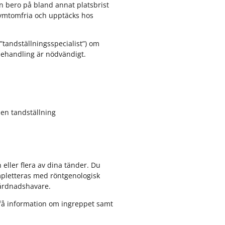
r
r
an bero på bland annat platsbrist
K
F
t symtomfria och upptäcks hos
o
r
m
i
tandställningsspecialist”) om
p
s
 behandling är nödvändigt.
e
k
t
t
e
a
n
n
s
d
c
v
 en tandställning
e
å
n
r
t
d
e
r
 eller flera av dina tänder. Du
pletteras med röntgenologisk
vårdnadshavare.
få information om ingreppet samt