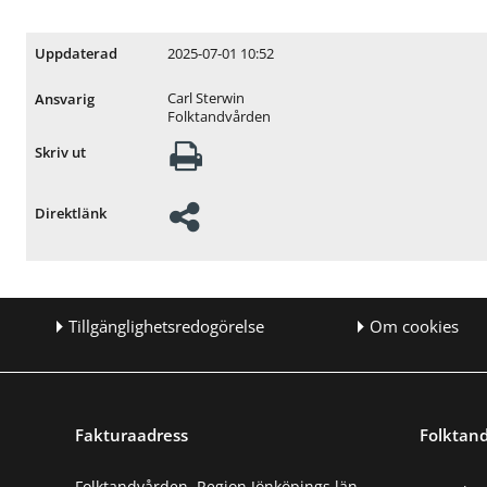
2025-07-01 10:52
Uppdaterad
Carl Sterwin
Ansvarig
Folktandvården
Skriv ut
Direktlänk
Tillgänglighetsredogörelse
Om cookies
Fakturaadress
Folktand
Folktandvården, Region Jönköpings län