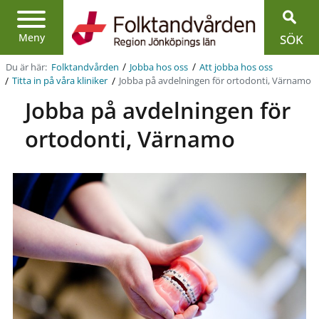
Region
Jönköpings
län
Meny
SÖK
/
/
Du är här:
Folktandvården
Jobba hos oss
Att jobba hos oss
/
/
Jobba på avdelningen för ortodonti, Värnamo
Titta in på våra kliniker
Jobba på avdelningen för
ortodonti, Värnamo