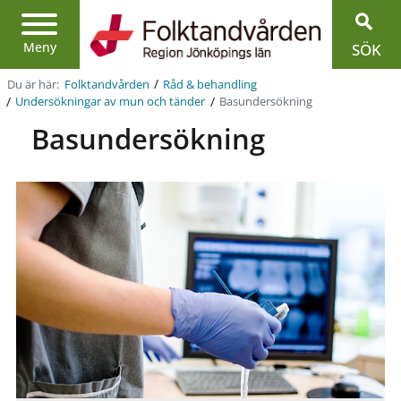
Region
Jönköpings
län
Meny
SÖK
/
Du är här:
Folktandvården
Råd & behandling
/
/
Basundersökning
Under­sökningar av mun och tänder
Basundersökning