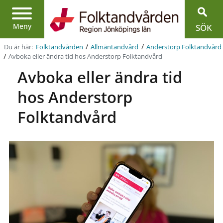
Region
Jönköpings
län
Meny
SÖK
/
/
Du är här:
Folktandvården
Allmän­tandvård
Anderstorp Folktandvård
/
Avboka eller ändra tid hos Anderstorp Folktandvård
Avboka eller ändra tid
hos Anderstorp
Folktandvård