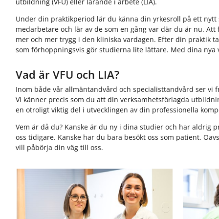
utbildning (VFU) eller lärande i arbete (LIA).
Under din praktikperiod lär du känna din yrkesroll på ett nytt
medarbetare och lär av de som en gång var där du är nu. Att få
mer och mer trygg i den kliniska vardagen. Efter din praktik t
som förhoppningsvis gör studierna lite lättare. Med dina nya verk
Vad är VFU och LIA?
Inom både vår allmäntandvård och specialisttandvård ser vi f
Vi känner precis som du att din verksamhetsförlagda utbildning
en otroligt viktig del i utvecklingen av din professionella kom
Vem är då du? Kanske är du ny i dina studier och har aldrig p
oss tidigare. Kanske har du bara besökt oss som patient. Oav
vill påbörja din väg till oss.