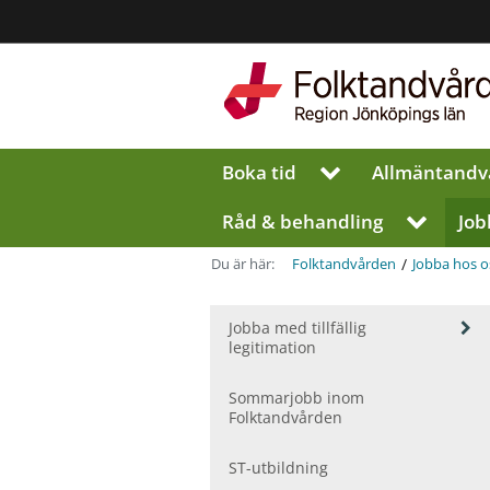
Region
Jönköpings
län
Boka tid
Allmän­tandv
V
i
s
Råd & behandling
Job
V
a
i
u
s
/
Du är här:
Folktandvården
Jobba hos o
n
a
d
u
e
V
Jobba med tillfällig
n
r
i
legitimation
d
m
s
e
a
e
r
Sommarjobb inom
u
n
m
Folktandvården
n
y
e
d
f
n
ST-utbildning
e
ö
y