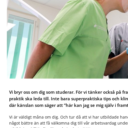
r
r
f
f
A
S
ö
ö
l
p
r
r
l
e
J
O
m
c
o
m
ä
i
b
o
n­
a
b
s
t
l
a
s
a
i
h
n
s
o
d
t­
s
v
t
o
å
a
s
r
n
s
d
d
v
Vi bryr oss om dig som studerar. För vi tänker också på f
å
praktik ska leda till. Inte bara superpraktiska tips och kl
r
där känslan som säger att ”här kan jag se mig själv i fram
d
Vi är väldigt måna om dig. Och tur då att vi har utbildade han
något bättre än att få välkomna dig till vår arbetsvardag und