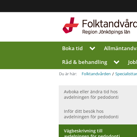
Region
Jönköpings
län
Boka tid
Allmän­tandv
V
i
s
Råd & behandling
Job
V
a
i
u
s
/
Du är här:
Folktandvården
Specialist­t
n
a
d
u
e
Avboka eller ändra tid hos
n
r
avdelningen för pedodonti
d
m
e
e
r
Inför ditt besök hos
n
m
avdelningen för pedodonti
y
e
f
n
Vägbeskrivning till
ö
y
avdelningen för pedodonti