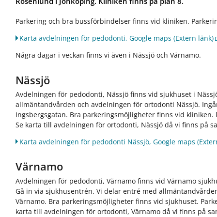
Rosenlund i Jönköping. Kliniken finns på plan 8.
Parkering och bra bussförbindelser finns vid kliniken. Parkerin
Karta avdelningen för pedodonti, Google maps
(Extern länk)
Några dagar i veckan finns vi även i Nässjö och Värnamo.
Nässjö
Avdelningen för pedodonti, Nässjö finns vid sjukhuset i Nässj
allmäntandvården och avdelningen för ortodonti Nässjö. Ing
Ingsbergsgatan. Bra parkeringsmöjligheter finns vid kliniken. 
Se karta till avdelningen för ortodonti, Nässjö då vi finns på
Karta avdelningen för pedodonti Nässjö, Google maps
(Exter
Värnamo
Avdelningen för pedodonti, Värnamo finns vid Värnamo sjukh
Gå in via sjukhusentrén. Vi delar entré med allmäntandvårde
Värnamo. Bra parkeringsmöjligheter finns vid sjukhuset. Parker
karta till avdelningen för ortodonti, Värnamo då vi finns på 