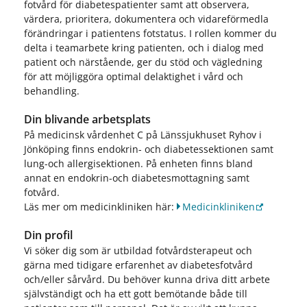
fotvård för diabetespatienter samt att observera,
värdera, prioritera, dokumentera och vidareförmedla
förändringar i patientens fotstatus. I rollen kommer du
delta i teamarbete kring patienten, och i dialog med
patient och närstående, ger du stöd och vägledning
för att möjliggöra optimal delaktighet i vård och
behandling.
Din blivande arbetsplats
På medicinsk vårdenhet C på Länssjukhuset Ryhov i
Jönköping finns endokrin- och diabetessektionen samt
lung-och allergisektionen. På enheten finns bland
annat en endokrin-och diabetesmottagning samt
fotvård.
Läs mer om medicinkliniken här:
Medicinkliniken
Din profil
Vi söker dig som är utbildad fotvårdsterapeut och
gärna med tidigare erfarenhet av diabetesfotvård
och/eller sårvård. Du behöver kunna driva ditt arbete
självständigt och ha ett gott bemötande både till