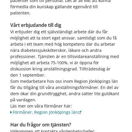
patienter som till personal. Det är av vikt att kunna
förmedla din kunskap gällande egenvård till
patienten.
Vårt erbjudande till dig
Vi erbjuder dig ett självständigt arbete där du får
möjlighet att ta stort eget ansvar, samtidigt som du få
arbeta i ett team med hög kompetens där du arbetar
nära diabetessjuksköterskor, läkare och andra
professioner. Tjänsten är en tillsvidareanställning med
möjlighet att arbeta 75-100%, vi är öppna för
diskussion kring anställningsgrad. Tillträdesdag är
den 1 september.
Som medarbetare hos oss inom Region Jönköpings län
får du tillgång till våra anställningsförmåner. En del av
dem ökar din grundtrygghet, andra sätter lite guldkant
på vardagen.
Läs mer om våra förmåner här:
Förmåner, Region Jönköpings län
Har du frågor om tjänsten?
Välkommen att kontakta vårdenhetschefer: