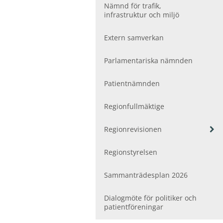
ö
Nämnd för trafik,
r
infrastruktur och miljö
F
o
Extern samverkan
l
k
h
Parlamentariska nämnden
ä
l
Patientnämnden
s
a
Regionfullmäktige
o
c
V
Regionrevisionen
h
i
v
s
å
Regionstyrelsen
a
r
u
d
Sammanträdesplan 2026
n
d
e
Dialogmöte för politiker och
r
patientföreningar
m