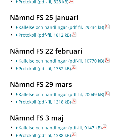
ö
ö
Protokoll
(pdf-fil, 328 kB)
r
r
R
J
Nämnd FS 25 januari
e
o
g
b
Kallelse och handlingar
(pdf-fil, 29234 kB)
i
b
Protokoll
(pdf-fil, 1812 kB)
o
o
n
c
Nämnd FS 22 februari
a
h
l
k
Kallelse och handlingar
(pdf-fil, 10770 kB)
u
a
t
r
Protokoll
(pdf-fil, 1352 kB)
v
r
e
i
Nämnd FS 29 mars
c
ä
k
r
Kallelse och handlingar
(pdf-fil, 20049 kB)
l
Protokoll
(pdf-fil, 1318 kB)
i
n
Nämnd FS 3 maj
g
Kallelse och handlingar
(pdf-fil, 9147 kB)
Protokoll
(pdf-fil, 1388 kB)