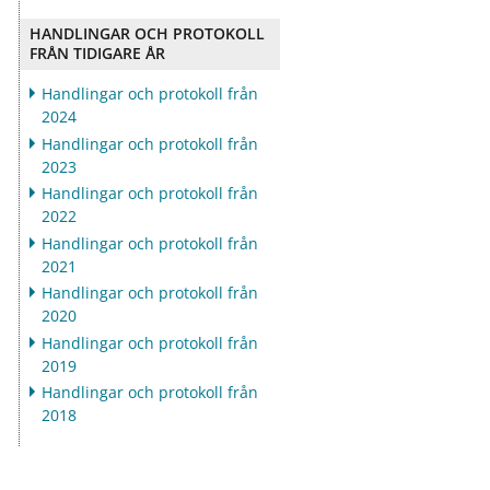
ö
ö
r
r
HANDLINGAR OCH PROTOKOLL
D
O
FRÅN TIDIGARE ÅR
e
m
m
o
Handlingar och protokoll från
o
s
2024
k
s
Handlingar och protokoll från
r
2023
a
Handlingar och protokoll från
t
2022
i
Handlingar och protokoll från
2021
Handlingar och protokoll från
2020
Handlingar och protokoll från
2019
Handlingar och protokoll från
2018