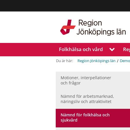
Region
Jönköpings
län
Folkhälsa och vård
Re
V
i
s
/
Du är här:
Region Jönköpings län
Demo
a
u
n
Motioner, inter­pellationer
och frågor
d
e
r
Nämnd för arbetsmarknad,
m
näringsliv och attraktivitet
e
n
Nämnd för folkhälsa och
y
sjukvård
f