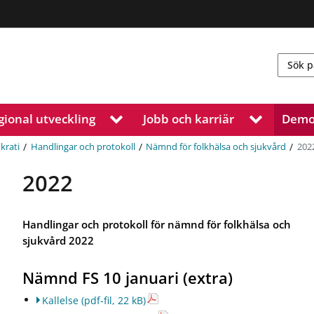
gional utveckling
Jobb och karriär
Demo
V
V
i
i
s
s
/
/
/
202
krati
Handlingar och protokoll
Nämnd för folkhälsa och sjukvård
a
a
u
u
2022
n
n
d
d
e
e
Handlingar och protokoll för nämnd för folkhälsa och
r
r
sjukvård 2022
m
m
e
e
n
n
Nämnd FS 10 januari (extra)
y
y
f
f
Kallelse
(pdf-fil, 22 kB)