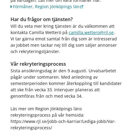
på vardagen. Läs mer om våra förmåner här:
Förmåner, Region Jönköpings län
Har du frågor om tjänsten?
Vill du veta mer kring tjänsten är du välkommen att
kontakta Camilla Wetterö på
camilla.wettero@rjl.se
.
Vi tar gärna emot samtal från dig som är intresserad
av jobbet men tackar nej till dig som säljer annonser
och rekryteringstjänster.
Vår rekryteringsprocess
Sista ansökningsdag är den 9 augusti. Urvalsarbetet
pågår under sommaren. Med anledning av
semesterperioden kommer återkoppling till kandidater
att ske från vecka 33. Intervjuer planeras att
genomföras från och med vecka 34.
Läs mer om Region Jönköpings läns
rekryteringsprocess på vår hemsida:
https://www.rjl.se/jobb-och-karriar/Lediga-jobb/Var-
rekryteringsprocess/