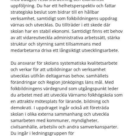
uppföljning. Du har ett helhetsperspektiv och fattar
strategiska beslut som bidrar till en hållbar
verksamhet, samtidigt som folkbildningens uppdrag
värnas och utvecklas. Du tillträder i ett skede där
skolan har en stabil ekonomi. Samtidigt finns ett behov
av att vidareutveckla administrativa arbetssätt, stärka
struktur och styrning samt tillsammans med
medarbetarna driva ett långsiktigt utvecklingsarbete.
Du ansvarar för skolans systematiska kvalitetsarbete
och verkar för att utbildningar och verksamhet
utvecklas utifrån deltagarnas behov, samhällets
förändringar och Region Jönköpings läns mål. Med
folkbildningens värdegrund som utgångspunkt leder
du arbetet med att utveckla Värnamo folkhögskola som
en attraktiv mötesplats för lärande, bildning och
demokrati. I uppdraget ingår också att företräda
skolan i olika externa sammanhang och utveckla
samarbeten med kommuner, myndigheter,
civilsamhälle, arbetsliv och andra samverkansparter.
Du ingår i ledningsgruppen för