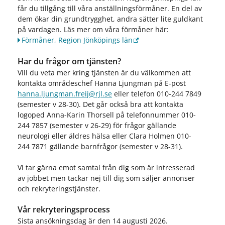
får du tillgång till våra anställningsförmåner. En del av
dem ökar din grundtrygghet, andra sätter lite guldkant
på vardagen. Läs mer om våra förmåner här:
Förmåner, Region Jönköpings län
Har du frågor om tjänsten?
Vill du veta mer kring tjänsten är du välkommen att
kontakta områdeschef Hanna Ljungman på E-post
hanna.ljungman.freij@rjl.se
eller telefon 010-244 7849
(semester v 28-30). Det går också bra att kontakta
logoped Anna-Karin Thorsell på telefonnummer 010-
244 7857 (semester v 26-29) för frågor gällande
neurologi eller äldres hälsa eller Clara Holmen 010-
244 7871 gällande barnfrågor (semester v 28-31).
Vi tar gärna emot samtal från dig som är intresserad
av jobbet men tackar nej till dig som säljer annonser
och rekryteringstjänster.
Vår rekryteringsprocess
Sista ansökningsdag är den 14 augusti 2026.