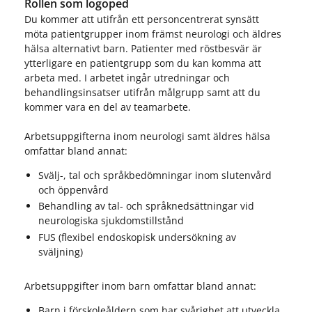
Rollen som logoped
Du kommer att utifrån ett personcentrerat synsätt
möta patientgrupper inom främst neurologi och äldres
hälsa alternativt barn. Patienter med röstbesvär är
ytterligare en patientgrupp som du kan komma att
arbeta med. I arbetet ingår utredningar och
behandlingsinsatser utifrån målgrupp samt att du
kommer vara en del av teamarbete.
Arbetsuppgifterna inom neurologi samt äldres hälsa
omfattar bland annat:
Svälj-, tal och språkbedömningar inom slutenvård
och öppenvård
Behandling av tal- och språknedsättningar vid
neurologiska sjukdomstillstånd
FUS (flexibel endoskopisk undersökning av
sväljning)
Arbetsuppgifter inom barn omfattar bland annat:
Barn i förskoleåldern som har svårighet att utveckla