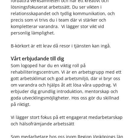
förbättra verksamheten och har ett kreativt och
lösningsfokuserat arbetssätt. Du ser vikten i
relationsskapandet och tydlig kommunikation, och
precis som vi trivs du i team där vi stärker och
kompletterar varandra. Vi lägger stor vikt vid
personlig lämplighet.
B-körkort är ett krav då resor i tjänsten kan ingå.
Vårt erbjudande till dig
Som logoped har du en viktig roll på
rehabiliteringscentrum. Vi är en arbetsgrupp med ett
gott arbetsklimat och god arbetsmiljö, där vi bryr oss
om varandra och hjälps åt att lösa våra uppdrag. Vi
erbjuder dig grundlig introduktion, mentorskap och
goda utvecklingsmöjligheter. Hos oss gör du skillnad
på riktigt.
Vi lägger stort fokus på ett engagerat medarbetarskap
och hälsofrämjande arbetssätt
Som medarbetare hos oss inom Region Jönköpings län