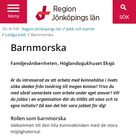
Region
Jönköpings
län
Meny
SÖK
/
Du är här:
Region Jönköpings län
Jobb och karriär
/
/
Barnmorska
Lediga jobb
Barnmorska
Familjevårdsenheten, Höglandssjukhuset Eksjö
Är du intresserad av att arbeta med kvinnohälsa i livets
olika skeden från tonåring till mogen kvinna? Trivs du
med såväl samarbete som arbete under eget ansvar? Vill
du jobba i en organisation där du tillåts att växa och ta
egna initiativ? Då kan det här vara jobbet för dig!
Rollen som barnmorska
Välkommen till den lilla Kvinnokliniken med de stora
möjligheterna!