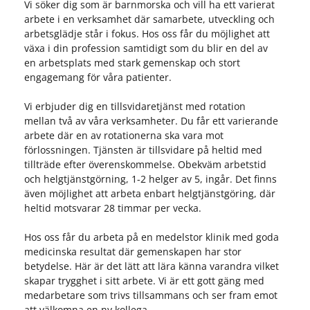
Vi söker dig som är barnmorska och vill ha ett varierat
arbete i en verksamhet där samarbete, utveckling och
arbetsglädje står i fokus. Hos oss får du möjlighet att
växa i din profession samtidigt som du blir en del av
en arbetsplats med stark gemenskap och stort
engagemang för våra patienter.
Vi erbjuder dig en tillsvidaretjänst med rotation
mellan två av våra verksamheter. Du får ett varierande
arbete där en av rotationerna ska vara mot
förlossningen. Tjänsten är tillsvidare på heltid med
tillträde efter överenskommelse. Obekväm arbetstid
och helgtjänstgörning, 1-2 helger av 5, ingår. Det finns
även möjlighet att arbeta enbart helgtjänstgöring, där
heltid motsvarar 28 timmar per vecka.
Hos oss får du arbeta på en medelstor klinik med goda
medicinska resultat där gemenskapen har stor
betydelse. Här är det lätt att lära känna varandra vilket
skapar trygghet i sitt arbete. Vi är ett gott gäng med
medarbetare som trivs tillsammans och ser fram emot
att välkomna en ny kollega.